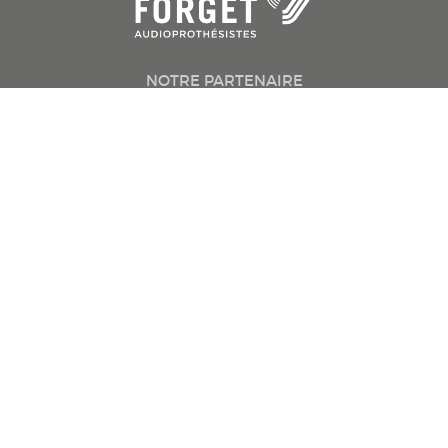
NOTRE PARTENAIRE
Mieux entendre
Appareils auditifs
Conseils santé
Testez votre audition
Trouvez une clinique
Prenez rendez-vous
Politique confidentialité