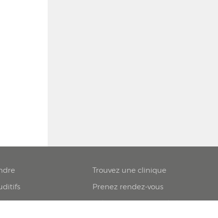
ndre
Trouvez une clinique
ditifs
Prenez rendez-vous
nté
Politique confidentialité