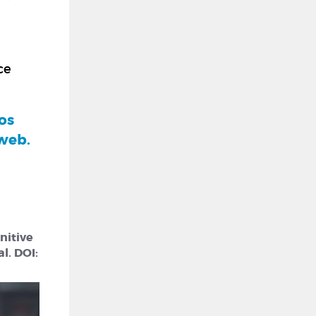
ce
nos
 web.
gnitive
l. DOI: