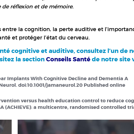
te de réflexion et de mémoire.
entre la cognition, la perte auditive et l’importan
anté et protéger l’état du cerveau.
anté cognitive et auditive, consultez l’un de 
sitez la section
Conseils Santé
de notre site
lear Implants With Cognitive Decline and Dementia A
eurol. doi:10.1001/jamaneurol.20 Published online
intervention versus health education control to reduce co
SA (ACHIEVE): a multicentre, randomised controlled tria