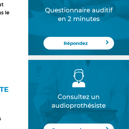
ut
Questionnaire auditif
s le
en 2 minutes
Répondez
RTE
Consultez un
audioprothésiste
s