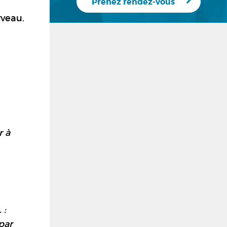
Prenez rendez-vous
rveau.
r à
 :
par