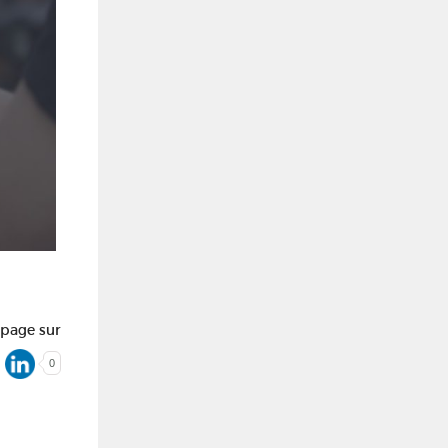
 page sur
0