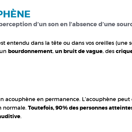
UPHÈNE
perception d’un son en l’absence d’une sour
t entendu dans la tête ou dans vos oreilles (une 
 un
bourdonnement
,
un bruit de vague
, des
criqu
un acouphène en permanence. L’acouphène peut 
n normale.
Toutefois, 90% des personnes atteinte
auditive
.