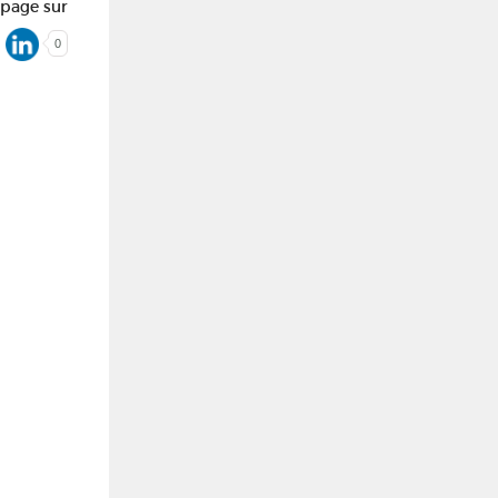
 page sur
0