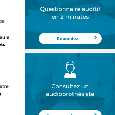
Questionnaire auditif
en 2 minutes
ce
seule
Répondez
ets
,
être
Consultez un
s
audioprothésiste