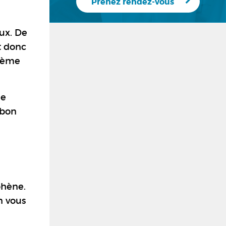
Prenez rendez-vous
ux. De
t donc
stème
me
 bon
phène.
n vous