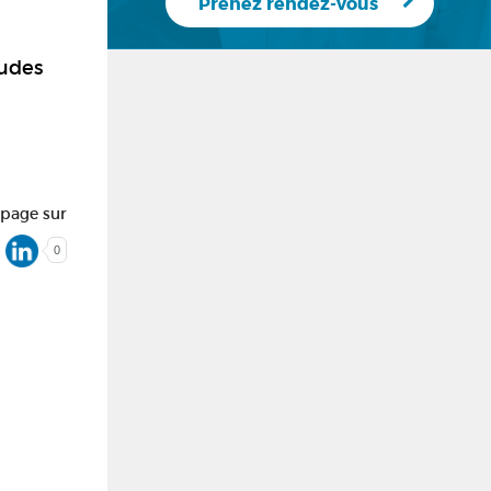
Prenez rendez-vous
tudes
 page sur
0