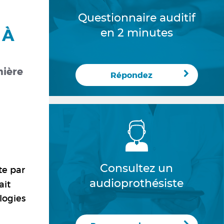
Questionnaire auditif
 À
en 2 minutes
mière
Répondez
Consultez un
te par
audioprothésiste
ait
logies