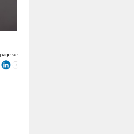
 page sur
0