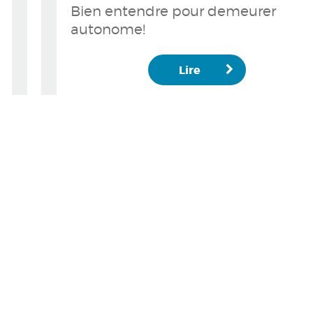
Bien entendre pour demeurer
autonome!
Lire
tous les articles
Mieux ente
PARTENAIRE
Appareils au
Conseils sa