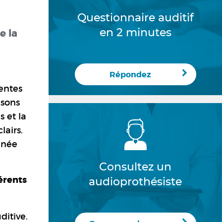
Questionnaire auditif
e la
en 2 minutes
Répondez
entes
 sons
 et la
airs.
gnée
Consultez un
férents
audioprothésiste
itive.