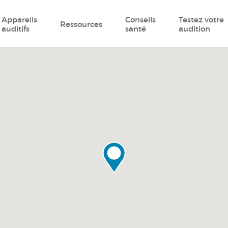
Appareils
Conseils
Testez votre
Ressources
auditifs
santé
audition