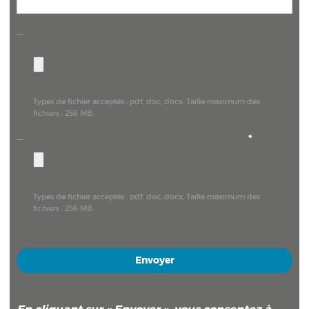
Télécharger votre lettre de présentation (format PDF
ou Word)
Types de fichier acceptés : pdf, doc, docx, Taille maximum des
fichiers : 256 MB.
Télécharger votre CV (format PDF ou Word)
*
Types de fichier acceptés : pdf, doc, docx, Taille maximum des
fichiers : 256 MB.