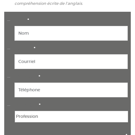
compréhension écrite de l’anglais.
Nom
*
Courriel
*
Téléphone
*
Profession
*