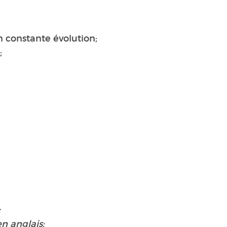
 constante évolution;
;
:
n anglais;