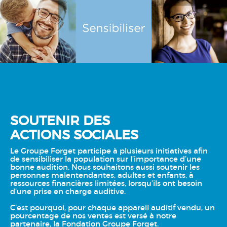
SOUTENIR DES
ACTIONS SOCIALES
Le Groupe Forget participe à plusieurs initiatives afin
de sensibiliser la population sur l’importance d’une
bonne audition. Nous souhaitons aussi soutenir les
personnes malentendantes, adultes et enfants, à
ressources financières limitées, lorsqu’ils ont besoin
d’une prise en charge auditive.
C’est pourquoi, pour chaque appareil auditif vendu, un
pourcentage de nos ventes est versé à notre
partenaire, la Fondation Groupe Forget.