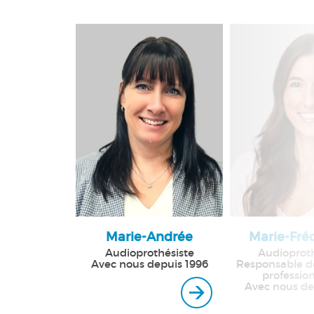
Marie-Andrée
Marie-Fré
Audioprothésiste
Audioproth
Avec nous depuis 1996
Responsable de
profession
Avec nous de