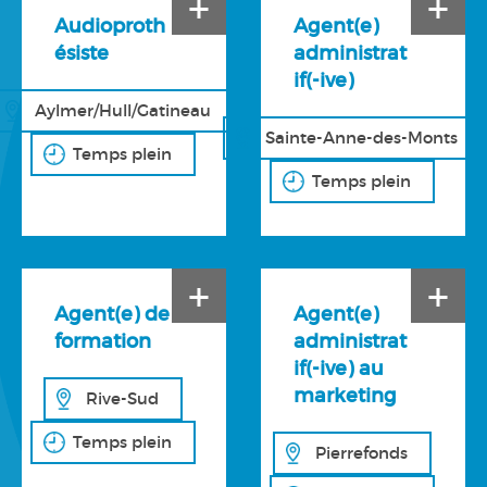
+
+
Audioproth
Agent(e)
ésiste
administrat
if(-ive)
Aylmer/Hull/Gatineau
Sainte-Anne-des-Monts
Temps plein
Temps plein
+
+
Agent(e) de
Agent(e)
formation
administrat
if(-ive) au
marketing
Rive-Sud
Temps plein
Pierrefonds