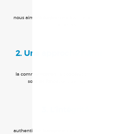
nous aimons surprendre, inspirer et dépasser les
attentes.
2. Une approche humaine :
la communication, la coopération et le respect
sont les fondations de notre métier.
3. L’intégrité :
authenticité, transparence et honnêteté sont les