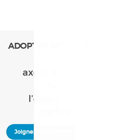
ADOPTER NOS 5 VALEURS …
axées sur la réussite,
l’humain et
l’épanouissement
professionnel.
Joignez-vous à notre équipe