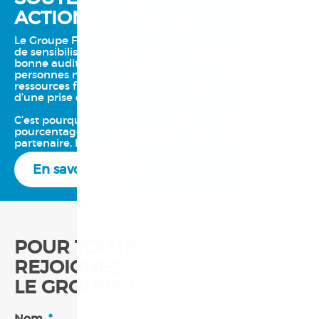
ACTIONS SOCIALES
Le Groupe Forget participe à plusieurs initiatives afin
de sensibiliser la population sur l’importance d’une
bonne audition. Nous souhaitons aussi soutenir les
personnes malentendantes, adultes et enfants, à
ressources financières limitées, lorsqu’ils ont besoin
d’une prise en charge auditive.
C’est pourquoi, pour chaque appareil auditif vendu, un
pourcentage de nos ventes est versé à notre
partenaire, la Fondation Groupe Forget.
En savoir plus
POUR TOUTES CES RAISONS,
REJOIGNEZ DÈS MAINTENANT
LE GROUPE FORGET.
Nom
*