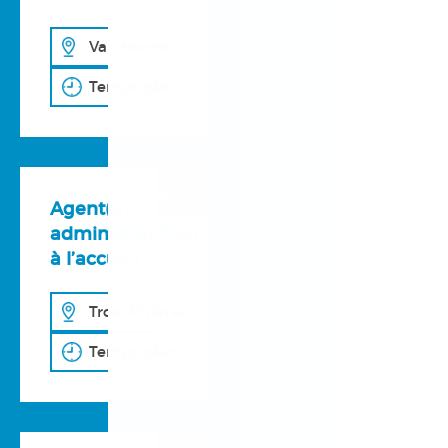
Van Horne
Temps plein
+
Agent(e)
administratif(ve)
à l’accueil
Trois-Rivières
Temps plein