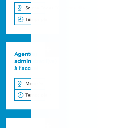
Sainte-Foy et D’Estimauville
Temps plein
+
Agent(e)
administratif(ve)
à l’accueil
Montréal
Temps plein
+