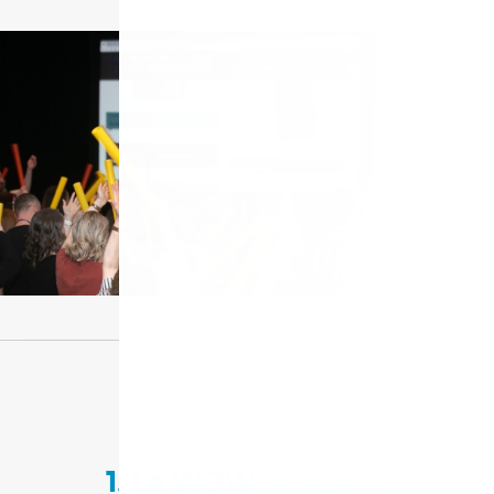
1. La WOW attitude :