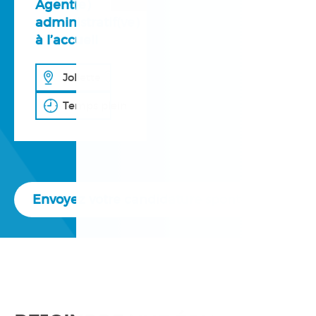
Agent(e)
administratif(ve)
à l’accueil
Joliette
Temps plein
Envoyez votre candidature spontanée