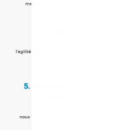
maîtres-mots de nos établissements.
4. L’efficacité :
l’agilité et le sens du travail bien fait rythment
notre quotidien.
5. L’entrepreneuriat et
l’innovation :
nous valorisons le sens de l’initiative et des
responsabilités