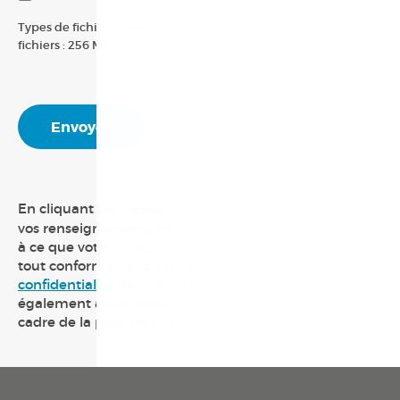
Types de fichier acceptés : pdf, doc, docx, Taille maximum des
fichiers : 256 MB.
En cliquant sur «
Envoyer
», vous consentez à partager
vos renseignements personnels avec Groupe Forget et
à ce que votre candidature soit traitée et analysée, le
tout conformément à la
Politique de sécurité et de
confidentialité
de Groupe Forget. Vous consentez
également à être joint par Groupe Forget dans le
cadre de la pose de votre candidature.