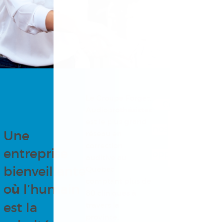
Le Groupe Forget,
Consultez
Audioprothésistes
est le plus grand
nos
Une
réseau en
correction
entreprise
opportunités
auditive au
bienveillante
Québec
comptant plus de
o
ù
l’humain
80 cliniques à
est la
travers la
province.