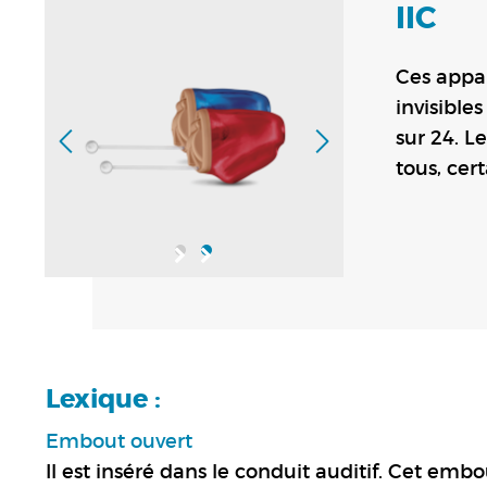
IIC
Ces appa
invisible
sur 24. L
tous, cer
Lexique :
Embout ouvert
Il est inséré dans le conduit auditif. Cet embo