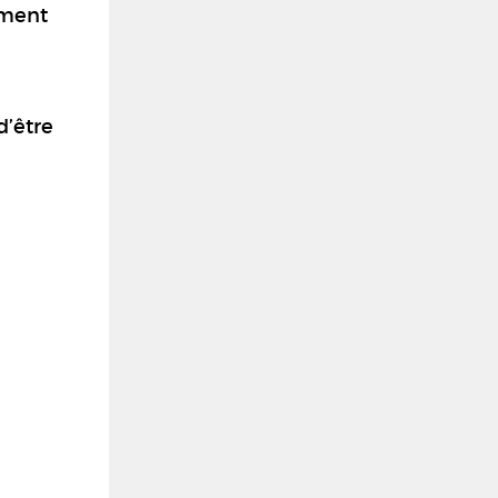
ement
d’être