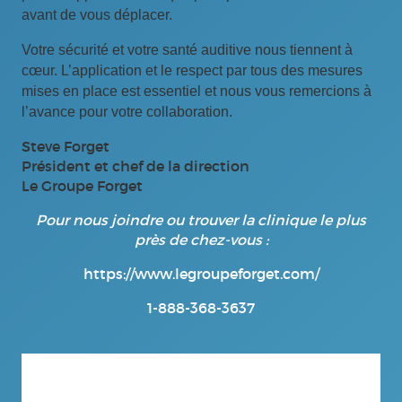
avant de vous déplacer.
Votre sécurité et votre santé auditive nous tiennent à
cœur. L’application et le respect par tous des mesures
mises en place est essentiel et nous vous remercions à
l’avance pour votre collaboration.
Steve Forget
Président et chef de la direction
Le Groupe Forget
Pour nous joindre ou trouver la clinique le plus
près de chez-vous :
https://www.legroupeforget.com/
1-888-368-3637